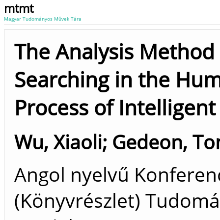
mtmt
Magyar Tudományos Művek Tára
The Analysis Method 
Searching in the Hu
Process of Intelligen
Wu, Xiaoli
;
Gedeon, T
Angol nyelvű Konfere
(Könyvrészlet) Tudom