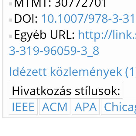
MTMT: 30772701
DOI:
10.1007/978-3-3
Egyéb URL:
http://lin
3-319-96059-3_8
Idézett közlemények (1
Hivatkozás stílusok:
IEEE
ACM
APA
Chica