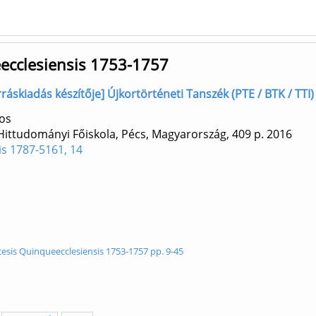
eecclesiensis 1753-1757
áskiadás készítője] Újkortörténeti Tanszék (PTE / BTK / TTI)
os
 Hittudományi Főiskola, Pécs, Magyarország, 409 p.
2016
is 1787-5161, 14
cesis Quinqueecclesiensis 1753-1757 pp. 9-45