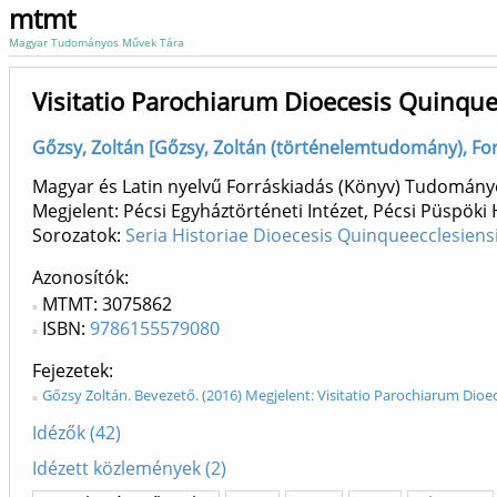
mtmt
Magyar Tudományos Művek Tára
Visitatio Parochiarum Dioecesis Quinqu
Gőzsy, Zoltán [Gőzsy, Zoltán (történelemtudomány), Forr
Magyar és Latin nyelvű Forráskiadás (Könyv) Tudomány
Megjelent: Pécsi Egyháztörténeti Intézet, Pécsi Püspöki
Sorozatok:
Seria Historiae Dioecesis Quinqueecclesiens
Azonosítók
MTMT: 3075862
ISBN:
9786155579080
Fejezetek
Gőzsy Zoltán. Bevezető. (2016) Megjelent: Visitatio Parochiarum Dioe
Idézők (42)
Idézett közlemények (2)