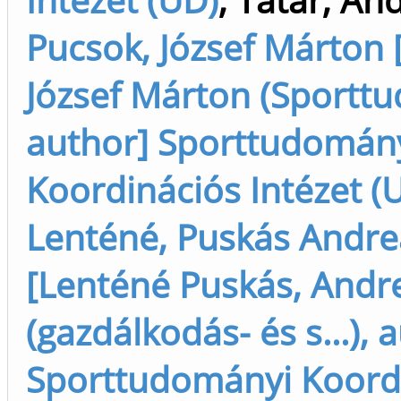
Pucsok, József Márton 
József Márton (Sportt
author] Sporttudomán
Koordinációs Intézet (
Lenténé, Puskás Andre
[Lenténé Puskás, Andr
(gazdálkodás- és s...), 
Sporttudományi Koord