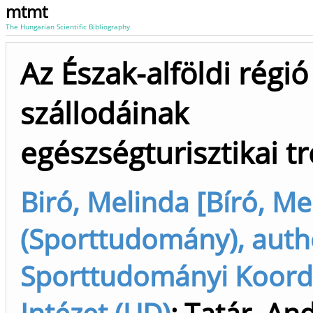
mtmt
The Hungarian Scientific Bibliography
Az Észak-alföldi régió
szállodáinak
egészségturisztikai t
Biró, Melinda [Bíró, Me
(Sporttudomány), auth
Sporttudományi Koord
Intézet (UD)
;
Tatár, An