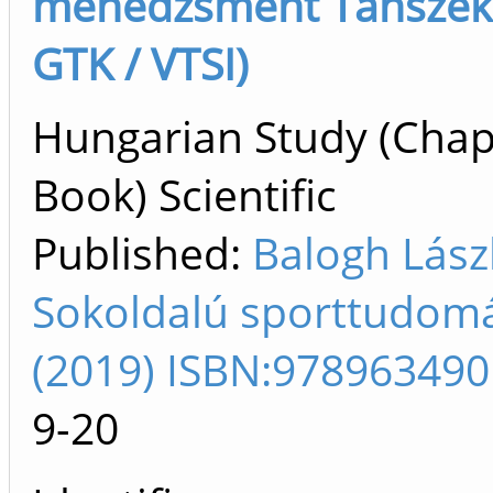
menedzsment Tanszék 
GTK / VTSI)
Hungarian Study (Chap
Book) Scientific
Published:
Balogh Lász
Sokoldalú sporttudom
(2019) ISBN:97896349
9-20