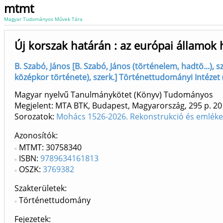
mtmt
Magyar Tudományos Művek Tára
Új korszak határán : az európai államok
B. Szabó, János [B. Szabó, János (történelem, hadtö...),
középkor története), szerk.] Történettudományi Intézet
Magyar nyelvű Tanulmánykötet (Könyv) Tudományos
Megjelent: MTA BTK, Budapest, Magyarország, 295 p.
20
Sorozatok:
Mohács 1526-2026. Rekonstrukció és emléke
Azonosítók
MTMT: 30758340
ISBN:
9789634161813
OSZK:
3769382
Szakterületek:
Történettudomány
Fejezetek