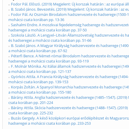
Fodor Pál. Előszó. (2019) Megjelent: Új korszak határán : az európai
B. Szabó János. Bevezetés. (2019) Megjelent: Új korszak határán : az
Fodor Pál. Az Oszmán Birodalom hadszervezete és hadserege (1500-153
mohácsi csata korában pp. 13-36
Sashalmi Endre. A moszkvai fejedelemség hadserege és hadszervezete 
hadseregei a mohácsi csata korában pp. 37-50
Szokola László. A Lengyel–Litván Államszövetség hadszervezete és ha
és hadseregei a mohácsi csata korában pp. 51-66
B. Szabó János. A Magyar Királyság hadszervezete és hadserege (1490–
a mohácsi csata korában pp. 67-92
Péterfi Bence. A Német-római Birodalom hadszervezete és hadserege (
hadseregei a mohácsi csata korában pp. 93-119
F. Molnár Mónika. Az itáliai államok hadszervezete és hadseregei (14
a mohácsi csata korában pp. 121-137
Györkös Attila. A Francia Királyság hadszervezete és hadserege (1494-
mohácsi csata korában pp. 139-153
Korpás Zoltán. A Spanyol Monarchia hadszervezete és hadserege (1492
a mohácsi csata korában pp. 155-180
Bárány Attila. Anglia hadszervezete és hadserege (1485–1547). (2019)
csata korában pp. 201-224
Bárány Attila. Skócia hadszervezete és hadserege (1488–1547). (2019)
csata korában pp. 225-232
Buzás Gergely. A késő középkori európai erődépítészet és Magyarorsz
hadseregei a mohácsi csata korában pp. 233-253