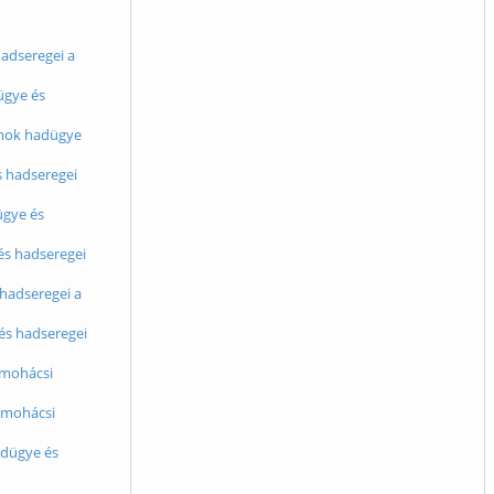
hadseregei a
ügye és
lamok hadügye
s hadseregei
ügye és
 és hadseregei
 hadseregei a
és hadseregei
 mohácsi
a mohácsi
adügye és