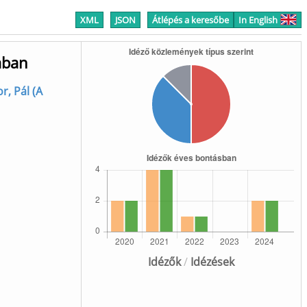
XML
JSON
Átlépés a keresőbe
In English
ában
r, Pál (A
Idézők
/
Idézések