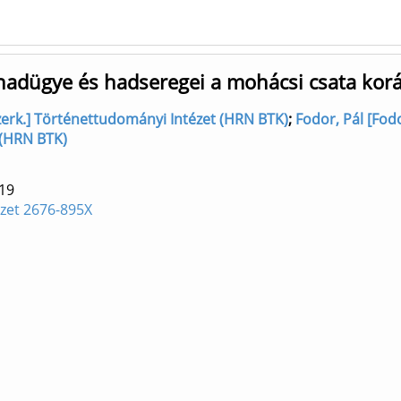
 hadügye és hadseregei a mohácsi csata kor
 szerk.] Történettudományi Intézet (HRN BTK)
;
Fodor, Pál [Fodo
 (HRN BTK)
19
zet 2676-895X