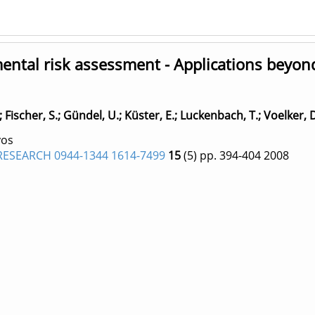
ental risk assessment - Applications beyon
;
Fischer, S.
;
Gündel, U.
;
Küster, E.
;
Luckenbach, T.
;
Voelker, 
yos
ESEARCH 0944-1344 1614-7499
15
(5)
pp. 394-404
2008