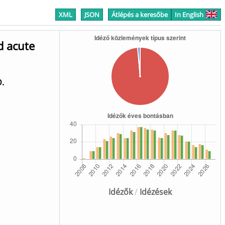
XML
JSON
Átlépés a keresőbe
In English
d acute
D.
Idézők
/
Idézések