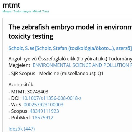
mtmt
Magyar Tudományos Művek Tára
The zebrafish embryo model in environm
toxicity testing
Scholz, S. ✉ [Scholz, Stefan (toxikológia/ökoto...), szerző]
Angol nyelvű Összefoglaló cikk (Folyóiratcikk) Tudomán
Megjelent:
ENVIRONMENTAL SCIENCE AND POLLUTION R
SJR Scopus - Medicine (miscellaneous): Q1
Azonosítók
MTMT: 30743403
DOI:
10.1007/s11356-008-0018-z
WoS:
000257923100003
Scopus:
48349111923
PubMed:
18575912
Idézők (447)