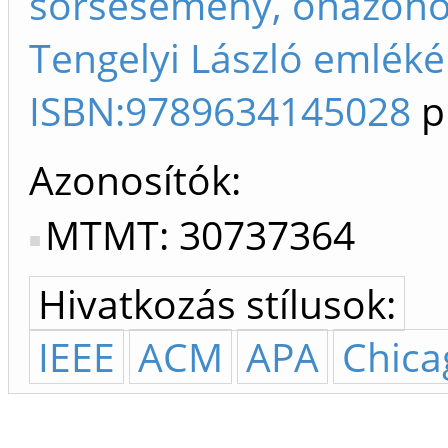
sorsesemény, önazono
Tengelyi László emléké
ISBN:9789634145028
p
Azonosítók
MTMT: 30737364
Hivatkozás stílusok:
IEEE
ACM
APA
Chica