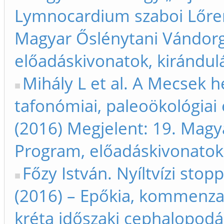
Lymnocardium szaboi Lőren
Magyar Őslénytani Vándorg
előadáskivonatok, kirándul
Mihály L et al. A Mecsek
tafonómiai, paleoökológiai 
(2016) Megjelent: 19. Magy
Program, előadáskivonatok,
Főzy István. Nyíltvízi stop
(2016) – Epőkia, kommenzal
kréta időszaki cephalopodá