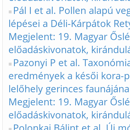
Pál I et al. Pollen alapú v
lépései a Déli-Kárpátok Re
Megjelent: 19. Magyar Ősl
előadáskivonatok, kirándul
Pazonyi P et al. Taxonómia
eredmények a késői kora-p
lelőhely gerinces faunájána
Megjelent: 19. Magyar Ősl
előadáskivonatok, kirándul
Polonkai Bálint et al. Új