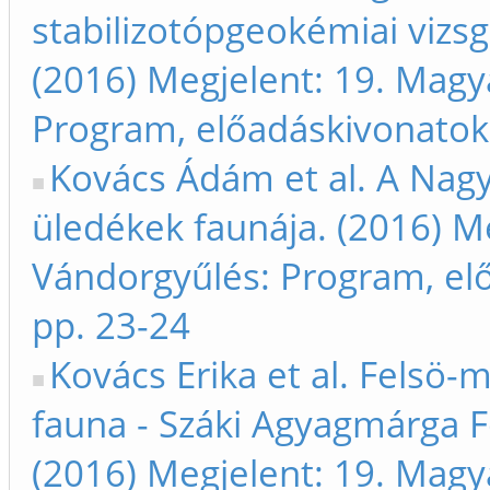
stabilizotópgeokémiai vizsg
(2016) Megjelent: 19. Magy
Program, előadáskivonatok,
Kovács Ádám et al. A Nag
üledékek faunája. (2016) M
Vándorgyűlés: Program, el
pp. 23-24
Kovács Erika et al. Felsö-m
fauna - Száki Agyagmárga F
(2016) Megjelent: 19. Magy