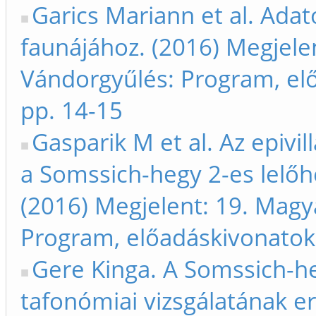
Garics Mariann et al. Adat
faunájához. (2016) Megjele
Vándorgyűlés: Program, el
pp. 14-15
Gasparik M et al. Az epivi
a Somssich-hegy 2-es lelőh
(2016) Megjelent: 19. Magy
Program, előadáskivonatok,
Gere Kinga. A Somssich-heg
tafonómiai vizsgálatának e