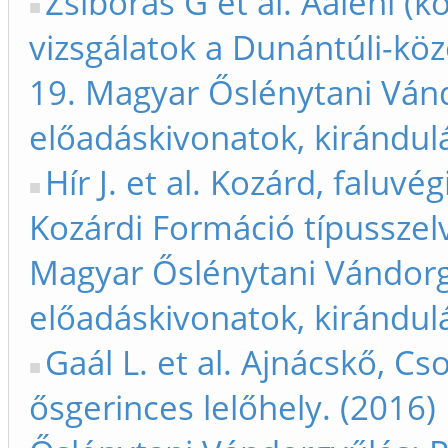
Zsiborás G et al. Aaleni (
vizsgálatok a Dunántúli-kö
19. Magyar Őslénytani Ván
előadáskivonatok, kirándul
Hír J. et al. Kozárd, faluv
Kozárdi Formáció típusszel
Magyar Őslénytani Vándorg
előadáskivonatok, kirándul
Gaál L. et al. Ajnácskő, C
ősgerinces lelőhely. (2016)