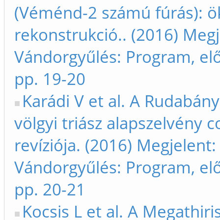
(Véménd-2 számú fúrás): öko
rekonstrukció.. (2016) Meg
Vándorgyűlés: Program, el
pp. 19-20
Karádi V et al. A Rudabány
völgyi triász alapszelvény 
revíziója. (2016) Megjelent
Vándorgyűlés: Program, el
pp. 20-21
Kocsis L et al. A Megathir