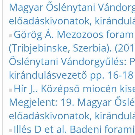
Magyar Őslénytani Vándorg
előadáskivonatok, kirándul
Görög Á. Mezozoos foramin
(Tribjebinske, Szerbia). (2
Őslénytani Vándorgyűlés: 
kirándulásvezető pp. 16-18
Hír J.. Középső miocén ki
Megjelent: 19. Magyar Ősl
előadáskivonatok, kirándul
Illés D et al. Badeni foram