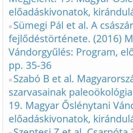
előadáskivonatok, kirándul
Sümegi Pál et al. A császá
fejlődéstörténete. (2016) 
Vándorgyűlés: Program, el
pp. 35-36
Szabó B et al. Magyarorsz
szarvasainak paleoökológiai
19. Magyar Őslénytani Ván
előadáskivonatok, kirándul
Szentesi Z et al. Csarnóta