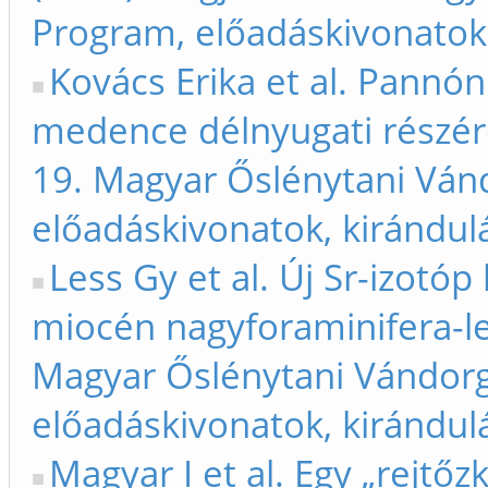
Program, előadáskivonatok,
Kovács Erika et al. Pannón
medence délnyugati részérő
19. Magyar Őslénytani Ván
előadáskivonatok, kirándul
Less Gy et al. Új Sr-izotó
miocén nagyforaminifera-lel
Magyar Őslénytani Vándorg
előadáskivonatok, kirándul
Magyar I et al. Egy „rejtőz