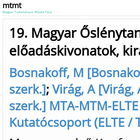
mtmt
Magyar Tudományos Művek Tára
19. Magyar Őslénytan
előadáskivonatok, ki
Bosnakoff, M [Bosnakof
szerk.]
;
Virág, A [Virág,
szerk.] MTA-MTM-ELTE 
Kutatócsoport (ELTE / T