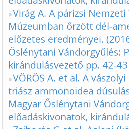
előadáskivonatok, kirándul
Virág A. A párizsi Nemze
Múzeumban őrzött dél-ame
előzetes eredményei. (2016
Őslénytani Vándorgyűlés: 
kirándulásvezető pp. 42-43
VÖRÖS A. et al. A vászolyi
triász ammonoidea dúsulás 
Magyar Őslénytani Vándorg
előadáskivonatok, kirándul