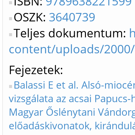
ISBN:
9789638221599
OSZK:
3640739
Teljes dokumentum:
h
content/uploads/2000/
Fejezetek
Balassi E et al. Alsó-miocé
vizsgálata az acsai Papucs-
Magyar Őslénytani Vándorg
előadáskivonatok, kirándul