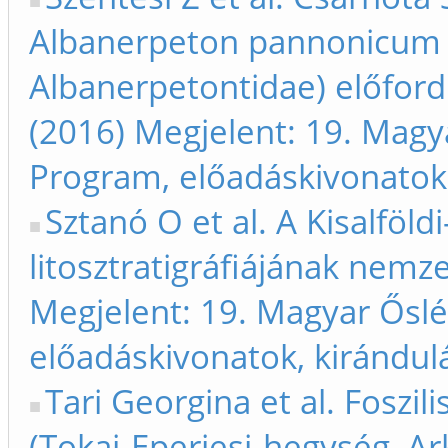
Albanerpeton pannonicum (
Albanerpetontidae) előford
(2016) Megjelent: 19. Magy
Program, előadáskivonatok,
Sztanó O et al. A Kisalfö
litosztratigráfiájának nemze
Megjelent: 19. Magyar Ősl
előadáskivonatok, kirándul
Tari Georgina et al. Foszi
(Tokaj-Eperjesi-hegység, Ar