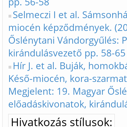
pp. 56-58
Selmeczi I et al. Sámsonh
miocén képződmények. (201
Őslénytani Vándorgyűlés: 
kirándulásvezető pp. 58-65
Hír J. et al. Buják, homo
Késő-miocén, kora-szarmat
Megjelent: 19. Magyar Ősl
előadáskivonatok, kirándul
Hivatkozás stílusok: