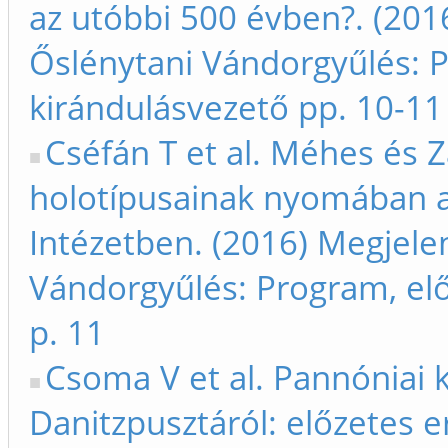
az utóbbi 500 évben?. (201
Őslénytani Vándorgyűlés: 
kirándulásvezető pp. 10-11
Cséfán T et al. Méhes és Z
holotípusainak nyomában a 
Intézetben. (2016) Megjele
Vándorgyűlés: Program, el
p. 11
Csoma V et al. Pannóniai 
Danitzpusztáról: előzetes 