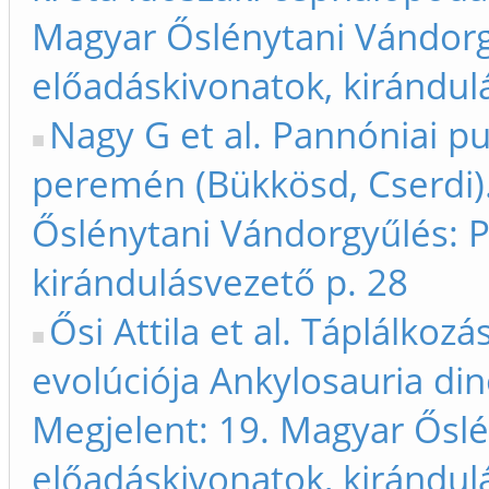
Magyar Őslénytani Vándorg
előadáskivonatok, kirándul
Nagy G et al. Pannóniai 
peremén (Bükkösd, Cserdi).
Őslénytani Vándorgyűlés: 
kirándulásvezető p. 28
Ősi Attila et al. Táplálkoz
evolúciója Ankylosauria di
Megjelent: 19. Magyar Ősl
előadáskivonatok, kirándul