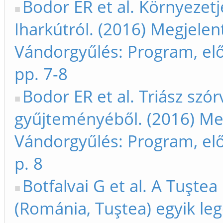
Bodor ER et al. Környezetj
Iharkútról. (2016) Megjelen
Vándorgyűlés: Program, el
pp. 7-8
Bodor ER et al. Triász szó
gyűjteményéből. (2016) Meg
Vándorgyűlés: Program, el
p. 8
Botfalvai G et al. A Tuşte
(Románia, Tuştea) egyik le