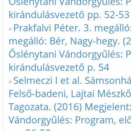
Őslénytani Vándorgyűlés: 
kirándulásvezető pp. 52-53
Prakfalvi Péter. 3. megáll
megálló: Bér, Nagy-hegy. (
Őslénytani Vándorgyűlés: 
kirándulásvezető p. 54
Selmeczi I et al. Sámsonhá
Felső-badeni, Lajtai Mész
Tagozata. (2016) Megjelent
Vándorgyűlés: Program, el