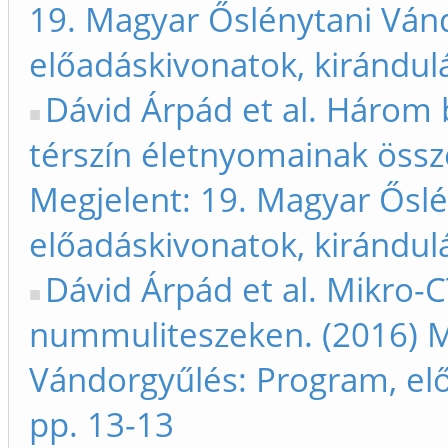
19. Magyar Őslénytani Ván
előadáskivonatok, kirándul
Dávid Árpád et al. Három 
térszín életnyomainak össze
Megjelent: 19. Magyar Ősl
előadáskivonatok, kirándul
Dávid Árpád et al. Mikro-C
nummuliteszeken. (2016) M
Vándorgyűlés: Program, el
pp. 13-13