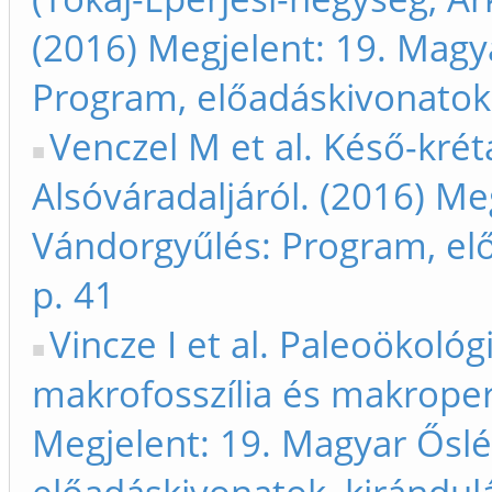
(2016) Megjelent: 19. Magy
Program, előadáskivonatok,
Venczel M et al. Késő-krét
Alsóváradaljáról. (2016) Me
Vándorgyűlés: Program, el
p. 41
Vincze I et al. Paleoökoló
makrofosszília és makroper
Megjelent: 19. Magyar Ősl