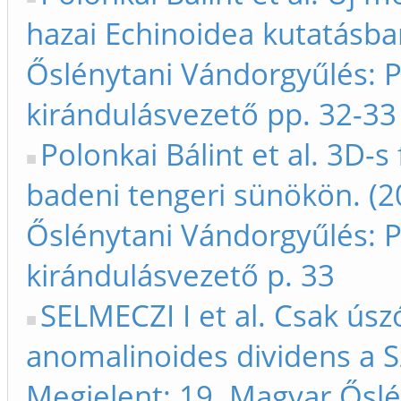
hazai Echinoidea kutatásba
Őslénytani Vándorgyűlés: 
kirándulásvezető pp. 32-33
Polonkai Bálint et al. 3D-
badeni tengeri sünökön. (2
Őslénytani Vándorgyűlés: 
kirándulásvezető p. 33
SELMECZI I et al. Csak úsz
anomalinoides dividens a Sz
Megjelent: 19. Magyar Ősl