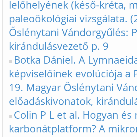
lelőhelyének (késő-kréta, m
paleoökológiai vizsgálata. 
Őslénytani Vándorgyűlés: 
kirándulásvezető p. 9
Botka Dániel. A Lymnaeida
képviselőinek evolúciója a
19. Magyar Őslénytani Ván
előadáskivonatok, kirándul
Colin P L et al. Hogyan és
karbonátplatform? A mikron