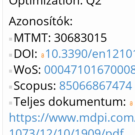
Azonosítók
MTMT: 30683015
DOI:
10.3390/en1210
WoS:
0004710167000
Scopus:
85066867474
Teljes dokumentum:
https://www.mdpi.com
1073/12/10/1909/pdf