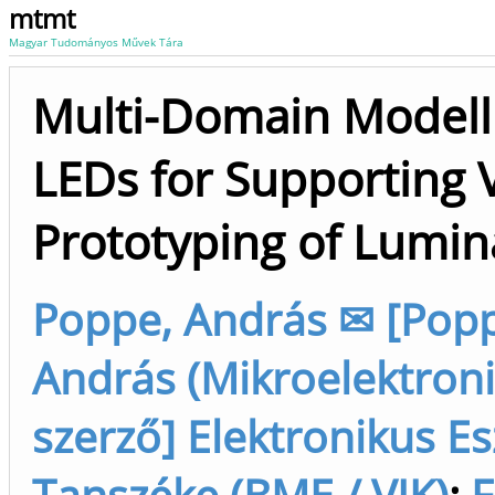
mtmt
Magyar Tudományos Művek Tára
Multi-Domain Modell
LEDs for Supporting V
Prototyping of Lumin
Poppe, András ✉ [Pop
András (Mikroelektroni
szerző] Elektronikus E
Tanszéke (BME / VIK)
;
F