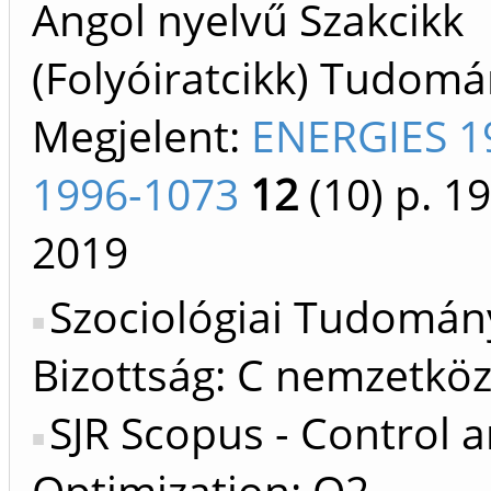
Angol nyelvű Szakcikk
(Folyóiratcikk) Tudom
Megjelent:
ENERGIES 1
1996-1073
12
(10)
p. 1
2019
Szociológiai Tudomán
Bizottság: C nemzetköz
SJR Scopus - Control 
Optimization: Q2