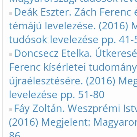
Deák Eszter. Zách Ferenc é
témájú levelezése. (2016) 
tudósok levelezése pp. 41-
Doncsecz Etelka. Útkeresé
Ferenc kísérletei tudomán
újraélesztésére. (2016) Me
levelezése pp. 51-80
Fáy Zoltán. Weszprémi Ist
(2016) Megjelent: Magyaror
86