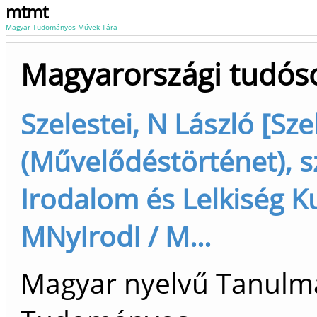
mtmt
Magyar Tudományos Művek Tára
Magyarországi tudóso
Szelestei, N László [Sze
(Művelődéstörténet), 
Irodalom és Lelkiség K
MNyIrodI / M...
Magyar nyelvű Tanulm