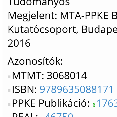
Tudományos
Megjelent: MTA-PPKE B
Kutatócsoport, Budape
2016
Azonosítók
MTMT: 3068014
ISBN:
9789635088171
PPKE Publikáció:
176
REAL:
46750