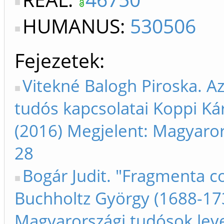
HUMANUS:
530506
Fejezetek
Vitekné Balogh Piroska. A
tudós kapcsolatai Koppi Kár
(2016) Megjelent: Magyaror
28
Bogár Judit. "Fragmenta co
Buchholtz György (1688-173
Magyarországi tudósok lev