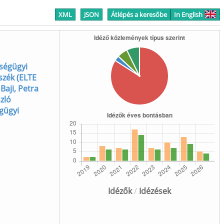
XML
JSON
Átlépés a keresőbe
In English
zségügyi
szék (ELTE
;
Baji, Petra
szló
gügyi
Idézők
/
Idézések