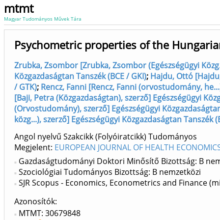
mtmt
Magyar Tudományos Művek Tára
Psychometric properties of the Hungarian
Zrubka, Zsombor [Zrubka, Zsombor (Egészségügyi Közg...
Közgazdaságtan Tanszék (BCE / GKI)
;
Hajdu, Ottó [Hajdu
/ GTK)
;
Rencz, Fanni [Rencz, Fanni (orvostudomány, he...
[Baji, Petra (Közgazdaságtan), szerző] Egészségügyi Köz
(Orvostudomány), szerző] Egészségügyi Közgazdaságtan
közg...), szerző] Egészségügyi Közgazdaságtan Tanszék (
Angol nyelvű Szakcikk (Folyóiratcikk) Tudományos
Megjelent:
EUROPEAN JOURNAL OF HEALTH ECONOMICS 
Gazdaságtudományi Doktori Minősítő Bizottság: B nem
Szociológiai Tudományos Bizottság: B nemzetközi
SJR Scopus - Economics, Econometrics and Finance (mi
Azonosítók
MTMT: 30679848