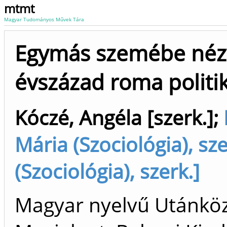
mtmt
Magyar Tudományos Művek Tára
Egymás szemébe nézve
évszázad roma politik
Kóczé, Angéla [szerk.]
;
Mária (Szociológia), sze
(Szociológia), szerk.]
Magyar nyelvű Utánkö