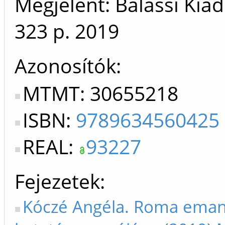
Megjelent: Balassi Kia
323 p.
2019
Azonosítók
MTMT: 30655218
ISBN:
9789634560425
REAL:
93227
Fejezetek
Kóczé Angéla. Roma emanc