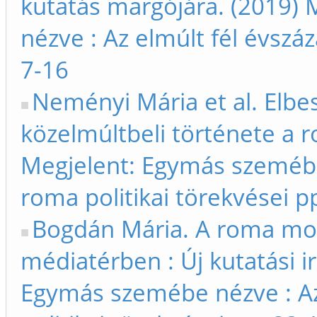
kutatás margójára. (2019)
nézve : Az elmúlt fél évszá
7-16
Neményi Mária et al. Elbes
közelmúltbeli története a 
Megjelent: Egymás szemébe 
roma politikai törekvései p
Bogdán Mária. A roma moz
médiatérben : Új kutatási i
Egymás szemébe nézve : Az