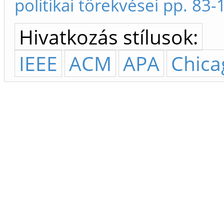
politikai törekvései pp. 83-
Hivatkozás stílusok:
IEEE
ACM
APA
Chica