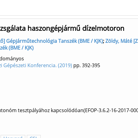
vizsgálata haszongépjármű dízelmotoron
ző] Gépjárműtechnológia Tanszék (BME / KJK)
;
Zöldy, Máté [
zék (BME / KJK)
Tudományos
i Gépészeti Konferencia. (2019)
pp. 392-395
utonóm tesztpályához kapcsolódóan(EFOP-3.6.2-16-2017-00