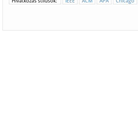
Hivatkozás stílusok:
IEEE
ACM
APA
Chicago