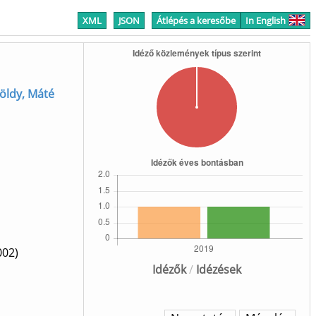
XML
JSON
Átlépés a keresőbe
In English
Zöldy, Máté
002)
Idézők
/
Idézések