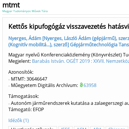
mtmt
Magyar Tudományos Művek Tára
Kettős kipufogógáz visszavezetés hatás
Nyerges, Ádám [Nyerges, László Ádám (gépjármű), szer
(Kognitív mobilitá...), szerző] Gépjárműtechnológia Tans
Magyar nyelvű Konferenciaközlemény (Könyvrészlet) 
Megjelent:
Barabás István. OGÉT 2019 : XXVII. Nemzetköz
Azonosítók
MTMT: 30646647
Műegyetem Digitális Archívum:
63958
Támogatások:
Autonóm járműrendszerek kutatása a zalaegerszegi a
Támogató: EFOP
Idézők (1)