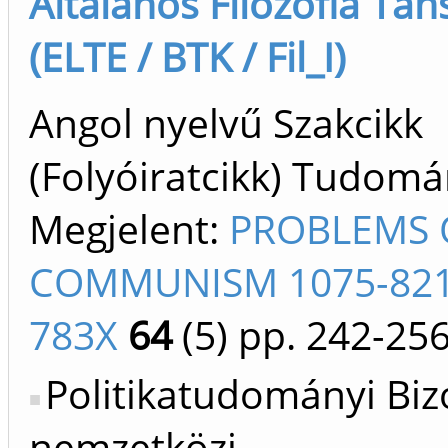
Általános Filozófia Tan
(ELTE / BTK / Fil_I)
Angol nyelvű Szakcikk
(Folyóiratcikk) Tudom
Megjelent:
PROBLEMS 
COMMUNISM 1075-821
783X
64
(5)
pp. 242-25
Politikatudományi Biz
nemzetközi