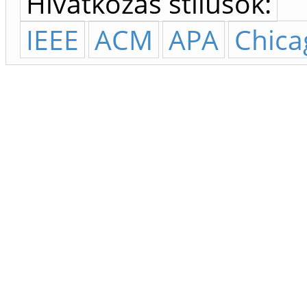
Hivatkozás stílusok:
IEEE
ACM
APA
Chica