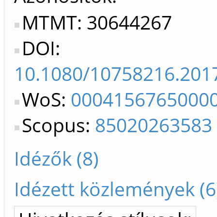
MTMT: 30644267
DOI:
10.1080/10758216.201
WoS:
0004156765000
Scopus:
85020263583
Idézők (8)
Idézett közlemények (6