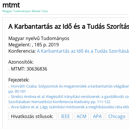
mtmt
Magyar Tudományos Művek Tára
A Karbantartás az Idő és a Tudás Szorít
Magyar nyelvű Tudományos
Megjelent: , 185 p.
2019
Konferencia:
A Karbantartás az Idő és a Tudás Szorítá
Azonosítók
MTMT: 30636836
Fejezetek
Horváth Csaba. Súlypontok és megatrendek a karbantartás világában
pp. 95-101
Strelicz Andrea et al. Kiegészítő irányítási rendszerek: a gazdálkodó
Szorításában Nemzetközi Konferencia Kiadvány pp. 111-122
Árva Gábor et al. Lágy számítási módszerek a meghibásodási ráta elő
Hivatkozás stílusok:
IEEE
ACM
APA
Chicago