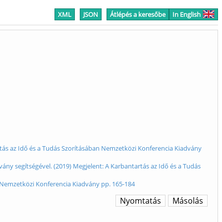
XML
JSON
Átlépés a keresőbe
In English
tás az Idő és a Tudás Szorításában Nemzetközi Konferencia Kiadvány
vány segítségével. (2019) Megjelent: A Karbantartás az Idő és a Tudás
an Nemzetközi Konferencia Kiadvány pp. 165-184
Nyomtatás
Másolás