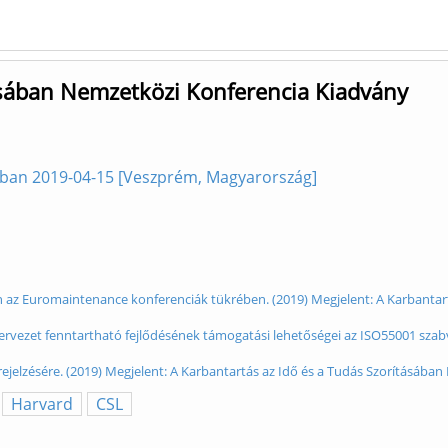
ásában Nemzetközi Konferencia Kiadvány
sában 2019-04-15 [Veszprém, Magyarország]
 az Euromaintenance konferenciák tükrében. (2019) Megjelent: A Karbantar
 szervezet fenntartható fejlődésének támogatási lehetőségei az ISO55001 szab
rejelzésére. (2019) Megjelent: A Karbantartás az Idő és a Tudás Szorításáb
Harvard
CSL