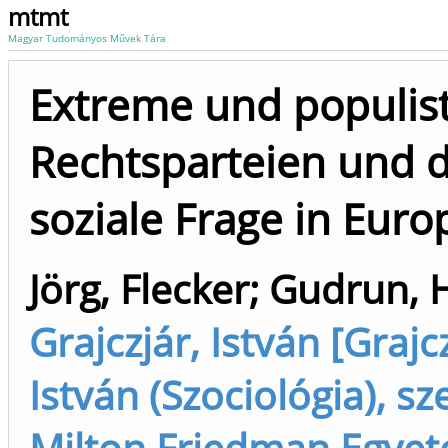
mtmt
Magyar Tudományos Művek Tára
Extreme und populis
Rechtsparteien und d
soziale Frage in Euro
Jörg, Flecker
;
Gudrun, 
Grajczjár, István [Grajcz
István (Szociológia), sz
Milton Friedman Egye