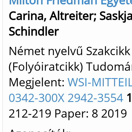
Carina, Altreiter
;
Saskja
Schindler
Német nyelvű Szakcikk
(Folyóiratcikk) Tudom
Megjelent:
WSI-MITTE
0342-300X 2942-3554
212-219
Paper: 8
2019