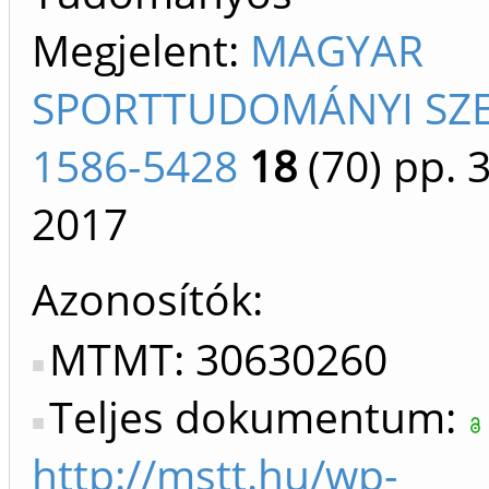
Megjelent:
MAGYAR
SPORTTUDOMÁNYI SZ
1586-5428
18
(70)
pp. 
2017
Azonosítók
MTMT: 30630260
Teljes dokumentum:
http://mstt.hu/wp-