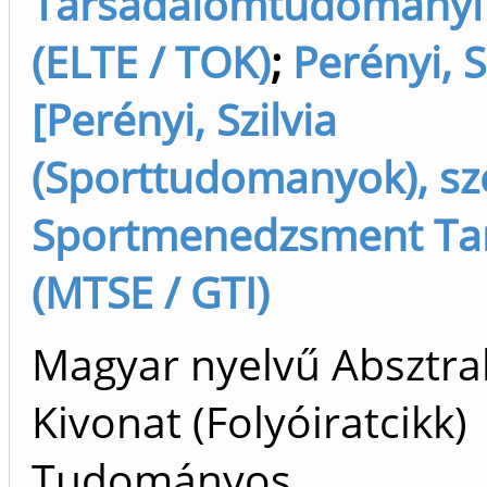
Társadalomtudományi
(ELTE / TOK)
;
Perényi, S
[Perényi, Szilvia
(Sporttudomanyok), sz
Sportmenedzsment Ta
(MTSE / GTI)
Magyar nyelvű Absztrak
Kivonat (Folyóiratcikk)
Tudományos