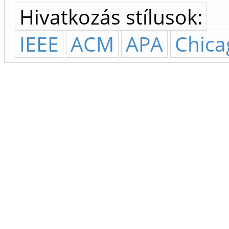
Hivatkozás stílusok:
IEEE
ACM
APA
Chica