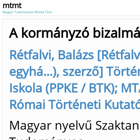
mtmt
Magyar Tudományos Művek Tára
A kormányzó bizalm
Rétfalvi, Balázs [Rétfal
egyhá...), szerző] Tör
Iskola (PPKE / BTK); M
Római Történeti Kutatóc
Magyar nyelvű Szaktan