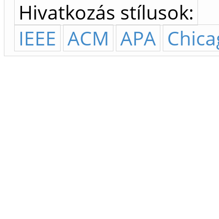
Hivatkozás stílusok:
IEEE
ACM
APA
Chica