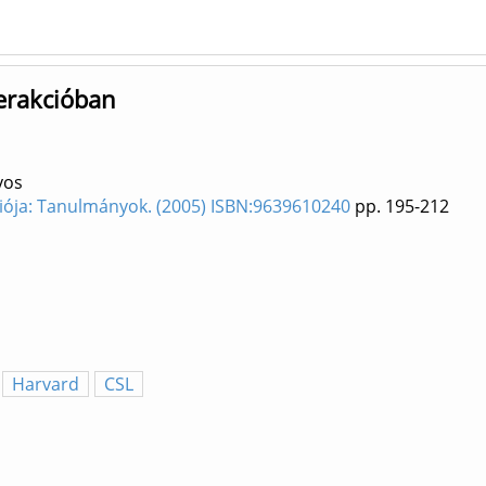
terakcióban
yos
iója: Tanulmányok. (2005) ISBN:9639610240
pp. 195-212
Harvard
CSL