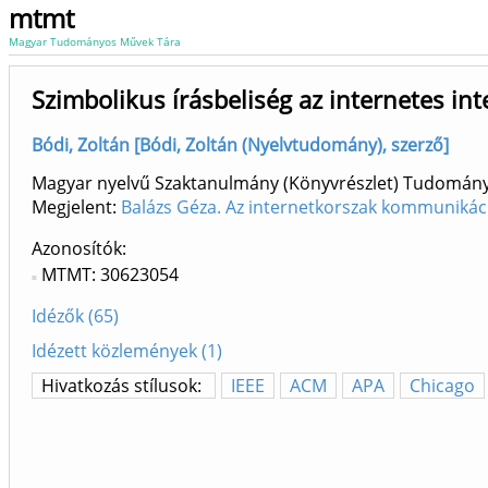
mtmt
Magyar Tudományos Művek Tára
Szimbolikus írásbeliség az internetes in
Bódi, Zoltán [Bódi, Zoltán (Nyelvtudomány), szerző]
Magyar nyelvű Szaktanulmány (Könyvrészlet) Tudomán
Megjelent:
Balázs Géza. Az internetkorszak kommunikác
Azonosítók
MTMT: 30623054
Idézők (65)
Idézett közlemények (1)
Hivatkozás stílusok:
IEEE
ACM
APA
Chicago