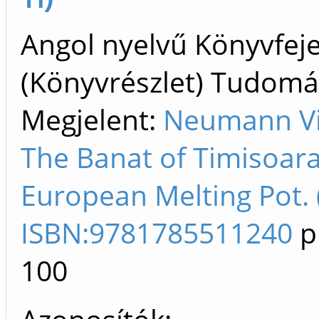
Angol nyelvű Könyvfej
(Könyvrészlet) Tudom
Megjelent:
Neumann Vi
The Banat of Timisoara
European Melting Pot. 
ISBN:9781785511240
p
100