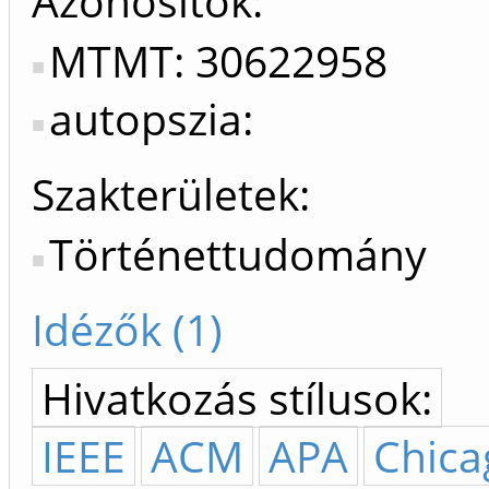
Azonosítók
MTMT: 30622958
autopszia:
Szakterületek:
Történettudomány
Idézők (1)
Hivatkozás stílusok:
IEEE
ACM
APA
Chica