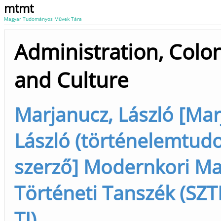
mtmt
Magyar Tudományos Művek Tára
Administration, Colon
and Culture
Marjanucz, László [Mar
László (történelemtud
szerző] Modernkori M
Történeti Tanszék (SZTE
TI)