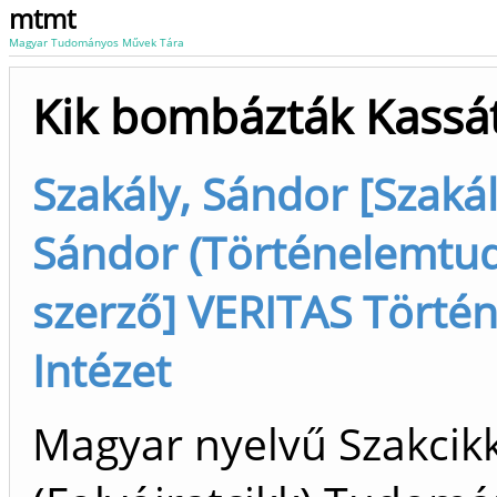
mtmt
Magyar Tudományos Művek Tára
Kik bombázták Kassá
Szakály, Sándor [Szakál
Sándor (Történelemtu
szerző] VERITAS Törté
Intézet
Magyar nyelvű Szakcik