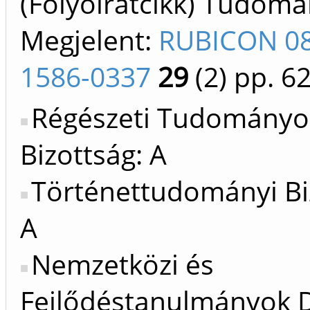
(Folyóiratcikk) Tudom
Megjelent:
RUBICON 08
1586-0337
29
(2)
pp. 62
Régészeti Tudományo
Bizottság: A
Történettudományi Bi
A
Nemzetközi és
Fejlődéstanulmányok D