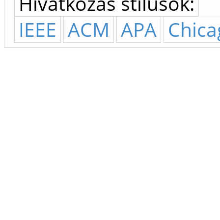
Hivatkozás stílusok:
IEEE
ACM
APA
Chica