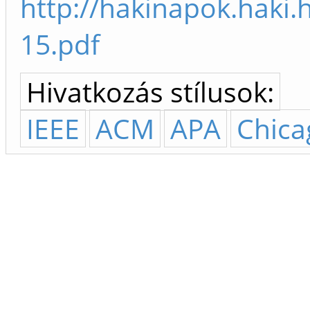
http://hakinapok.haki
15.pdf
Hivatkozás stílusok:
IEEE
ACM
APA
Chica