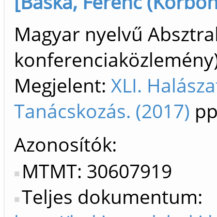
[Baska, Ferenc (Kórbonc
Magyar nyelvű Absztrak
konferenciaközlemén
Megjelent:
XLI. Halász
Tanácskozás. (2017)
pp
Azonosítók
MTMT: 30607919
Teljes dokumentum: