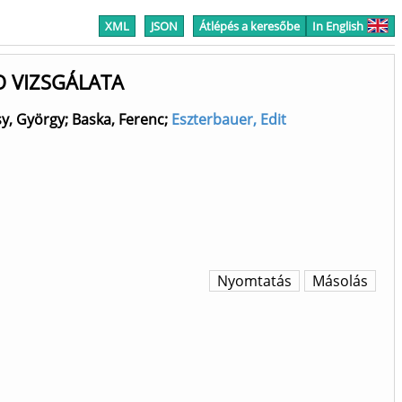
XML
JSON
Átlépés a keresőbe
In English
O VIZSGÁLATA
sy, György
;
Baska, Ferenc
;
Eszterbauer, Edit
Nyomtatás
Másolás