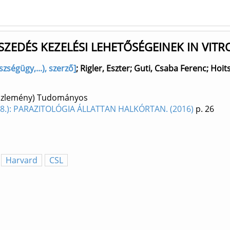
ZEDÉS KEZELÉSI LEHETŐSÉGEINEK IN VITR
ségügy,...), szerző]
;
Rigler, Eszter
;
Guti, Csaba Ferenc
;
Hoit
aközlemény) Tudományos
8.): PARAZITOLÓGIA ÁLLATTAN HALKÓRTAN. (2016)
p. 26
Harvard
CSL