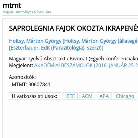
mtmt
Magyar Tudományos Művek Tára
SAPROLEGNIA FAJOK OKOZTA IKRAPENÉS
Hoitsy, Márton György [Hoitsy, Márton György (állategész
[Eszterbauer, Edit (Parazitológia), szerző]
Magyar nyelvű Absztrakt / Kivonat (Egyéb konferenci
Megjelent:
AKADÉMIAI BESZÁMOLÓK (2016. JANUÁR 25-2
Azonosítók
MTMT: 30607841
Hivatkozás stílusok:
IEEE
ACM
APA
Chicago