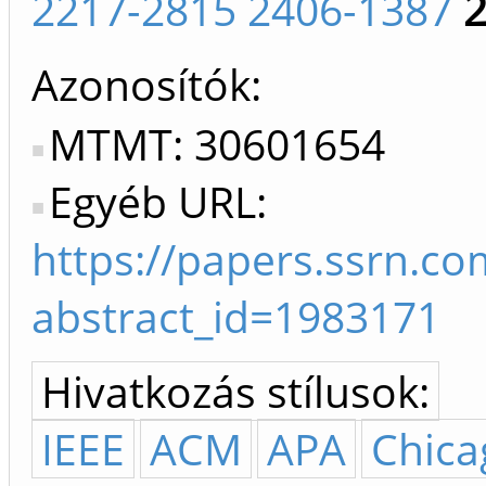
2217-2815 2406-1387
Azonosítók
MTMT: 30601654
Egyéb URL:
https://papers.ssrn.c
abstract_id=1983171
Hivatkozás stílusok:
IEEE
ACM
APA
Chica