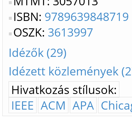
MTMT: 3057013
ISBN:
9789639848719
OSZK:
3613997
Idézők (29)
Idézett közlemények (2
Hivatkozás stílusok:
IEEE
ACM
APA
Chica