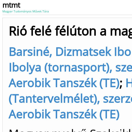
mtmt
Magyar Tudományos Művek Tára
Rió felé félúton a ma
Barsiné, Dizmatsek Ibo
Ibolya (tornasport), sz
Aerobik Tanszék (TE)
;
H
(Tantervelmélet), szerz
Aerobik Tanszék (TE)