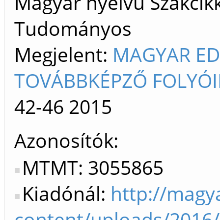
Magyar nyelvű Szakcikk 
Tudományos
Megjelent:
MAGYAR ED
TOVÁBBKÉPZŐ FOLYÓI
42-46
2015
Azonosítók
MTMT: 3055865
Kiadónál:
http://magy
content/uploads/2016