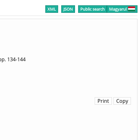
XML
JSON
Public search
Magyarul
p. 134-144
Print
Copy