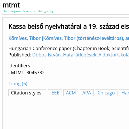
mtmt
The Hungarian Scientific Bibliography
Kassa belső nyelvhatárai a 19. század el
Kőmíves, Tibor [Kőmíves, Tibor (történész-levéltáros), a
Hungarian Conference paper (Chapter in Book) Scientifi
Published:
Dobos István. Határátlépések: A doktoriskolá
Identifiers
MTMT: 3045732
Citing (6)
Citation styles:
IEEE
ACM
APA
Chicago
Ha