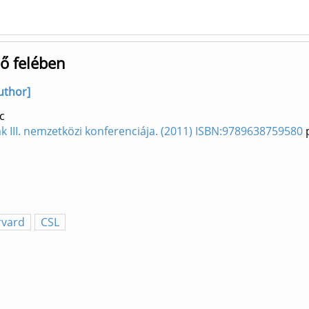
ső felében
uthor]
c
k III. nemzetközi konferenciája. (2011) ISBN:9789638759580
p
rvard
CSL