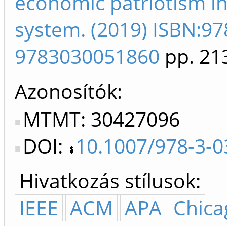
economic patriotism in 
system. (2019) ISBN:9
9783030051860
pp. 21
Azonosítók
MTMT: 30427096
DOI:
10.1007/978-3-0
Hivatkozás stílusok:
IEEE
ACM
APA
Chica