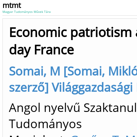
mtmt
Magyar Tudományos Művek Tára
Economic patriotism a
day France
Somai, M [Somai, Mikl
szerző] Világgazdasági
Angol nyelvű Szaktanu
Tudományos