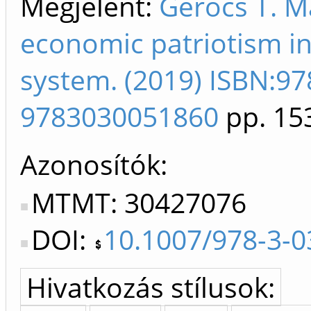
Megjelent:
Gerőcs T. M
economic patriotism in 
system. (2019) ISBN:9
9783030051860
pp. 15
Azonosítók
MTMT: 30427076
DOI:
10.1007/978-3-0
Hivatkozás stílusok: