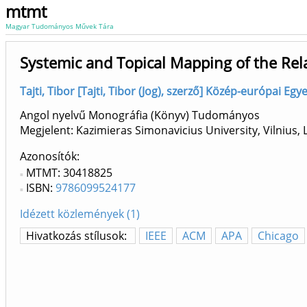
mtmt
Magyar Tudományos Művek Tára
Systemic and Topical Mapping of the Rel
Tajti, Tibor [Tajti, Tibor (Jog), szerző] Közép-európai Eg
Angol nyelvű Monográfia (Könyv) Tudományos
Megjelent: Kazimieras Simonavicius University, Vilnius, L
Azonosítók
MTMT: 30418825
ISBN:
9786099524177
Idézett közlemények (1)
Hivatkozás stílusok:
IEEE
ACM
APA
Chicago