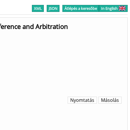
XML
JSON
Átlépés a keresőbe
In English
erence and Arbitration
Nyomtatás
Másolás