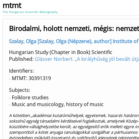
mtmt
The Hungarian Scientific Bibliography
Birodalmi, holott nemzeti, mégis: nemzete
Szalay, Olga [Szalay, Olga (Népzene), author] Institute o
Hungarian Study (Chapter in Book) Scientific
Published:
Glässer Norbert. „A királyhűség jól bevált ú
Identifiers
MTMT: 30391319
Subjects:
Folklore studies
Music and musicology, history of music
A kötetben „akadémiai kutatóműhelyek, egyetemek, hazai és határon tú
sokszínű egység társadalmi kérdéseivel foglalkoztak, amelynek Közép-
küszöbére válsághelyzetbe került, az egységesítő erők mellett egyre i
szempontból a kötet anyaga tanulságokkal szolgálhat a párhuzamos l
évtizedeiben működő összetartó és szétfeszítő jelenségek tekintetében