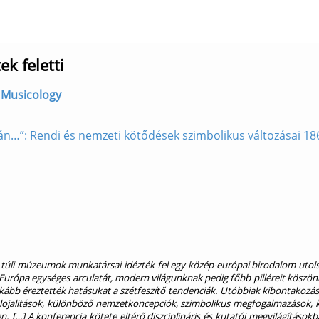
k feletti
f Musicology
tján…”: Rendi és nemzeti kötődések szimbolikus változásai 1
li múzeumok munkatársai idézték fel egy közép-európai birodalom utolsó év
Európa egységes arculatát, modern világunknak pedig főbb pilléreit köszö
nkább éreztették hatásukat a szétfeszítő tendenciák. Utóbbiak kibontakozásá
ojalitások, különböző nemzetkoncepciók, szimbolikus megfogalmazások, k
. […] A konferencia kötete eltérő diszciplináris és kutatói megvilágításo