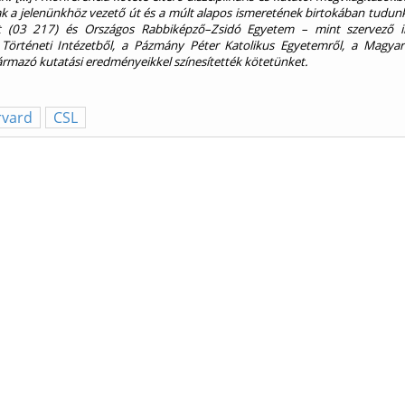
k a jelenünkhöz vezető út és a múlt alapos ismeretének birtokában tudunk.
ort (03 217) és Országos Rabbiképző–Zsidó Egyetem – mint szervező 
örténeti Intézetből, a Pázmány Péter Katolikus Egyetemről, a Magyar
ármazó kutatási eredményeikkel színesítették kötetünket.
rvard
CSL