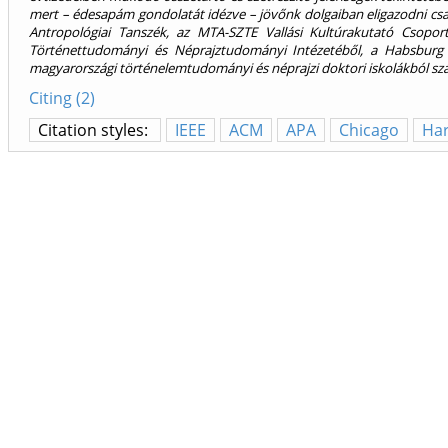
mert – édesapám gondolatát idézve – jövőnk dolgaiban eligazodni csa
Antropológiai Tanszék, az MTA-SZTE Vallási Kultúrakutató Csop
Történettudományi és Néprajztudományi Intézetéből, a Habsburg T
magyarországi történelemtudományi és néprajzi doktori iskolákból sz
Citing (2)
Citation styles:
IEEE
ACM
APA
Chicago
Ha