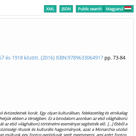
XML
JSON
Public search
Magyarul
867 és 1918 között. (2016) ISBN:9789633064917
pp. 73-84
tizedeinek korát. Egy olyan kulturálisan, felekezetileg és etnikailag
nhetjük ebben a térségben. Ez a birodalom azonban az első világháború
t az első világháború történelmi eseményei segítették elő. […] Ebből a
özösségi rítusok és kulturális hagyományok, azaz a Monarchia utolsó
kban múltunk egy fontos periódusát segít megismerni, ami azért fontos,