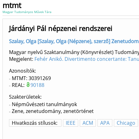
mtmt
Magyar Tudományos Művek Tára
Járdányi Pál népzenei rendszerei
Szalay, Olga [Szalay, Olga (Népzene), szerző] Zenetudom
Magyar nyelvű Szaktanulmány (Könyvrészlet) Tudomán
Megjelent:
Fehér Anikó. Divertimento concertante: Tanu
Azonosítók
MTMT: 30391269
REAL:
90188
Szakterületek:
Népművészeti tanulmányok
Zene, zenetudomány, zenetörténet
Hivatkozás stílusok:
IEEE
ACM
APA
Chicago