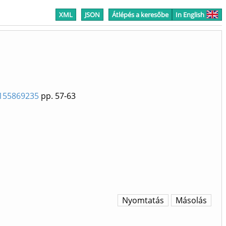
XML
JSON
Átlépés a keresőbe
In English
6155869235
pp. 57-63
Nyomtatás
Másolás