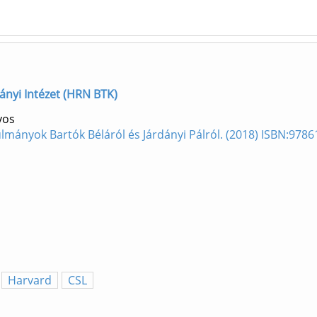
ányi Intézet (HRN BTK)
yos
lmányok Bartók Béláról és Járdányi Pálról. (2018) ISBN:978
Harvard
CSL