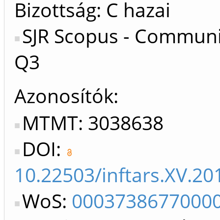
Bizottság: C hazai
SJR Scopus - Communi
Q3
Azonosítók
MTMT: 3038638
DOI:
10.22503/inftars.XV.20
WoS:
0003738677000