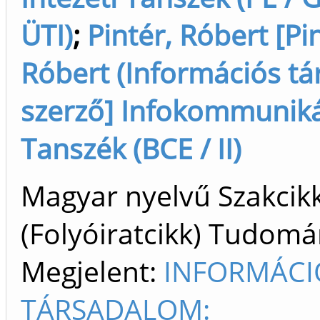
ÜTI)
;
Pintér, Róbert [Pi
Róbert (Információs társ
szerző] Infokommunik
Tanszék (BCE / II)
Magyar nyelvű Szakcik
(Folyóiratcikk) Tudom
Megjelent:
INFORMÁCI
TÁRSADALOM: