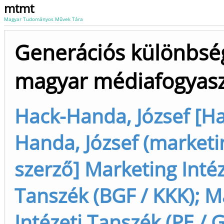
mtmt
Magyar Tudományos Művek Tára
Generációs különbsé
magyar médiafogyas
Hack-Handa, József [Ha
Handa, József (marketi
szerző] Marketing Intéz
Tanszék (BGF / KKK); M
Intézeti Tanszék (PE / 