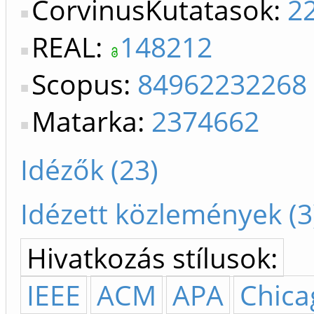
CorvinusKutatasok:
2
REAL:
148212
Scopus:
84962232268
Matarka:
2374662
Idézők (23)
Idézett közlemények (3
Hivatkozás stílusok:
IEEE
ACM
APA
Chica