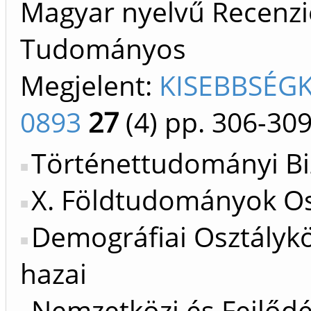
Magyar nyelvű Recenzió/
Tudományos
Megjelent:
KISEBBSÉGK
0893
27
(4)
pp. 306-30
Történettudományi Bi
X. Földtudományok Os
Demográfiai Osztálykö
hazai
Nemzetközi és Fejlőd