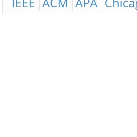
IEEE
ACM
APA
Chica