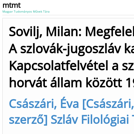
mtmt
Magyar Tudományos Művek Tára
Sovilj, Milan: Megfel
A szlovák-jugoszláv k
Kapcsolatfelvétel a s
horvát állam között 
Császári, Éva [Császári
szerző] Szláv Filológiai