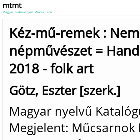
mtmt
Magyar Tudományos Művek Tára
Kéz-mű-remek : Nemz
népművészet = Hand-c
2018 - folk art
Götz, Eszter [szerk.]
Magyar nyelvű Kataló
Megjelent: Műcsarnok N