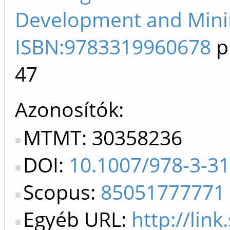
Development and Minin
ISBN:9783319960678
p
47
Azonosítók
MTMT: 30358236
DOI:
10.1007/978-3-3
Scopus:
85051777771
Egyéb URL:
http://lin