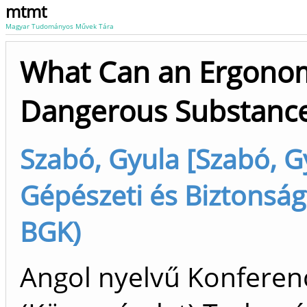
mtmt
Magyar Tudományos Művek Tára
What Can an Ergonom
Dangerous Substance
Szabó, Gyula [Szabó, G
Gépészeti és Biztonság
BGK)
Angol nyelvű Konfere