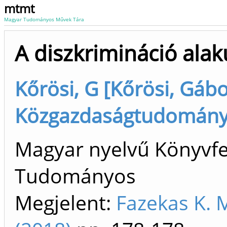
mtmt
Magyar Tudományos Művek Tára
A diszkrimináció alak
Kőrösi, G [Kőrösi, Gáb
Közgazdaságtudományi
Magyar nyelvű Könyvfej
Tudományos
Megjelent:
Fazekas K. 