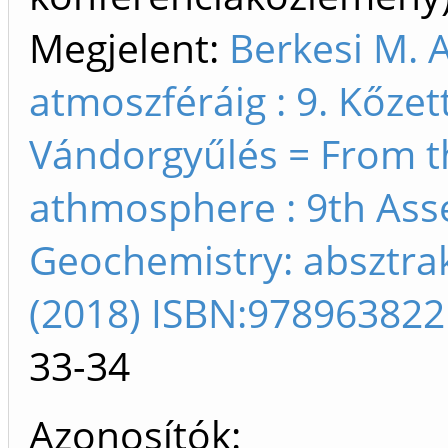
Megjelent:
Berkesi M. 
atmoszféráig : 9. Kőze
Vándorgyűlés = From t
athmosphere : 9th Ass
Geochemistry: absztrak
(2018) ISBN:97896382
33-34
Azonosítók