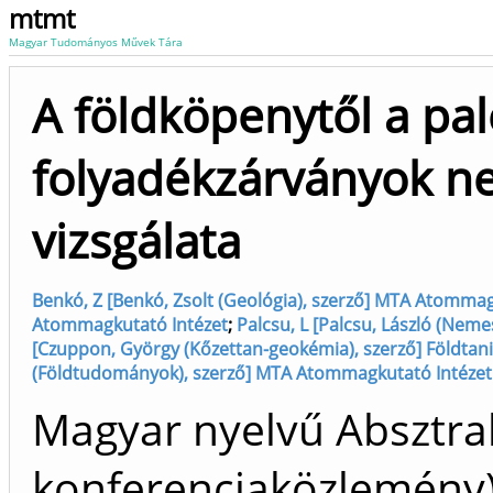
mtmt
Magyar Tudományos Művek Tára
A földköpenytől a pal
folyadékzárványok ne
vizsgálata
Benkó, Z [Benkó, Zsolt (Geológia), szerző] MTA Atommag
Atommagkutató Intézet
;
Palcsu, L [Palcsu, László (Neme
[Czuppon, György (Kőzettan-geokémia), szerző] Földtan
(Földtudományok), szerző] MTA Atommagkutató Intézet
Magyar nyelvű Absztrak
konferenciaközlemén