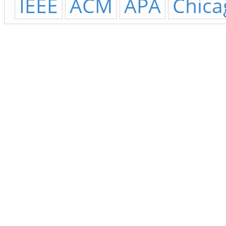
IEEE
ACM
APA
Chica