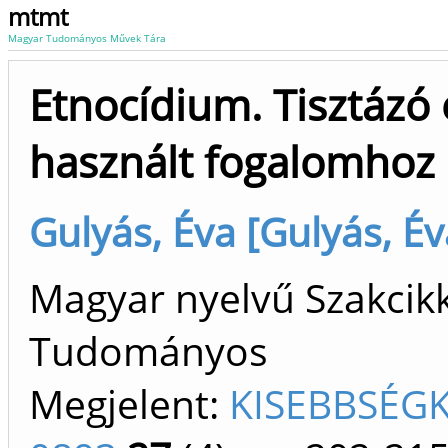
mtmt
Magyar Tudományos Művek Tára
Etnocídium. Tisztázó
használt fogalomhoz
Gulyás, Éva [Gulyás, É
Magyar nyelvű Szakcikk 
Tudományos
Megjelent:
KISEBBSÉGK