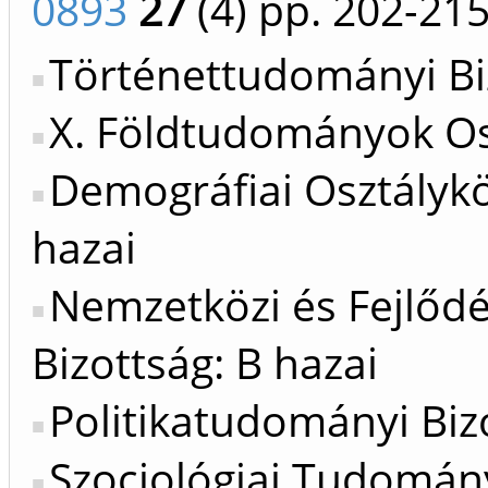
0893
27
(4)
pp. 202-21
Történettudományi Bi
X. Földtudományok Os
Demográfiai Osztálykö
hazai
Nemzetközi és Fejlőd
Bizottság: B hazai
Politikatudományi Bizo
Szociológiai Tudomány