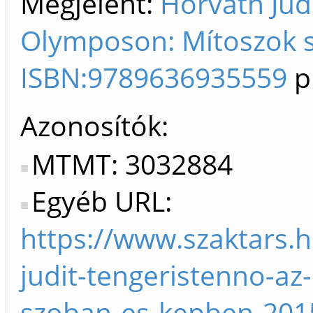
Megjelent:
Horváth Jud
Olymposon: Mítoszok s
ISBN:9789636935559
p
Azonosítók
MTMT: 3032884
Egyéb URL:
https://www.szaktars.
judit-tengeristenno-a
szoban-es-kepben-201