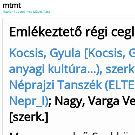
mtmt
Magyar Tudományos Művek Tára
Emlékeztető régi cegl
Kocsis, Gyula [Kocsis, 
anyagi kultúra...), szerk
Néprajzi Tanszék (ELTE 
Nepr_I)
;
Nagy, Varga V
[szerk.]