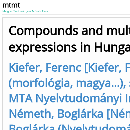
mtmt
Magyar Tudományos Művek Tára
Compounds and mult
expressions in Hunga
Kiefer, Ferenc [Kiefer, 
(morfológia, magya...),
MTA Nyelvtudományi I
Németh, Boglárka [Né
Boglárka (Nyelvtudomá