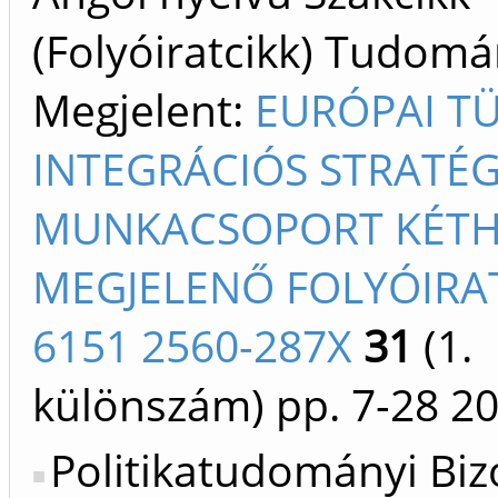
(Folyóiratcikk) Tudom
Megjelent:
EURÓPAI TÜ
INTEGRÁCIÓS STRATÉG
MUNKACSOPORT KÉT
MEGJELENŐ FOLYÓIRAT
6151 2560-287X
31
(1.
különszám)
pp. 7-28
2
Politikatudományi Biz