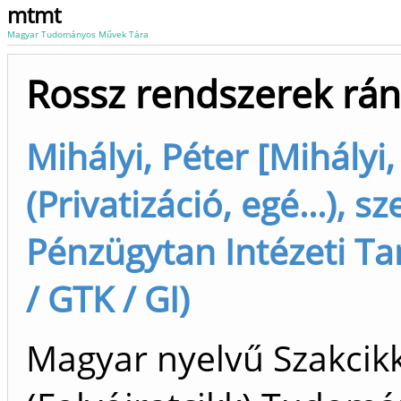
mtmt
Magyar Tudományos Művek Tára
Rossz rendszerek rán
Mihályi, Péter [Mihályi,
(Privatizáció, egé...), sz
Pénzügytan Intézeti Ta
/ GTK / GI)
Magyar nyelvű Szakcik