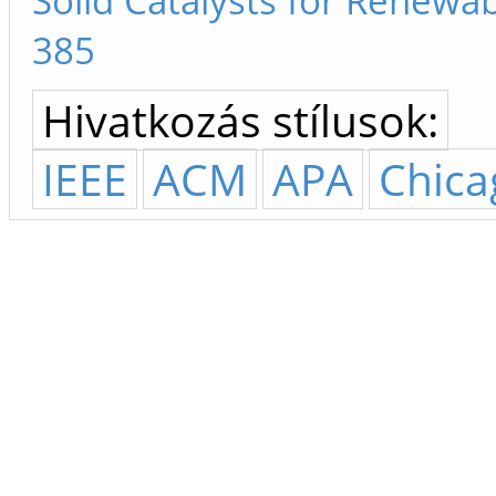
Solid Catalysts for Renewa
385
Hivatkozás stílusok:
IEEE
ACM
APA
Chica