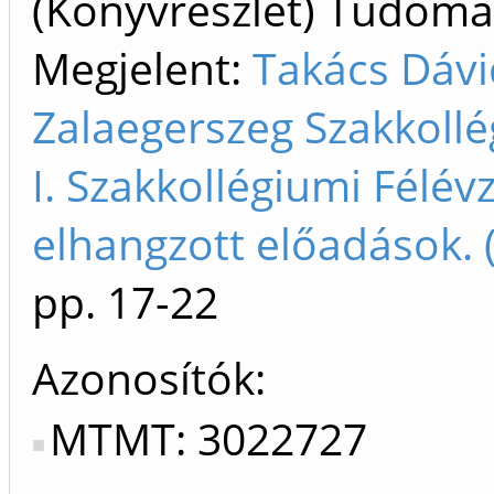
(Könyvrészlet) Tudom
Megjelent:
Takács Dávi
Zalaegerszeg Szakkollé
I. Szakkollégiumi Félé
elhangzott előadások.
pp. 17-22
Azonosítók
MTMT: 3022727