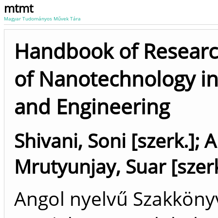
mtmt
Magyar Tudományos Művek Tára
Handbook of Research
of Nanotechnology in
and Engineering
Shivani, Soni [szerk.]
;
A
Mrutyunjay, Suar [szerk
Angol nyelvű Szakkön