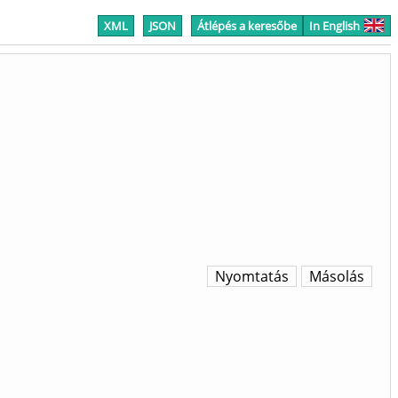
XML
JSON
Átlépés a keresőbe
In English
Nyomtatás
Másolás