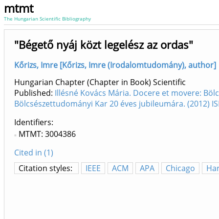
mtmt
The Hungarian Scientific Bibliography
"Bégető nyáj közt legelész az ordas"
Kőrizs, Imre [Kőrizs, Imre (Irodalomtudomány), author]
Hungarian Chapter (Chapter in Book) Scientific
Published:
Illésné Kovács Mária. Docere et movere: Bö
Bölcsészettudományi Kar 20 éves jubileumára. (2012) 
Identifiers
MTMT: 3004386
Cited in (1)
Citation styles:
IEEE
ACM
APA
Chicago
Ha