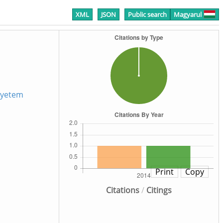
XML
JSON
Public search
Magyarul
gyetem
Print
Copy
Citations
/
Citings