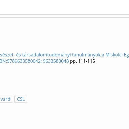
lcsészet- és társadalomtudományi tanulmányok a Miskolci E
ISBN:9789633580042; 9633580048
pp. 111-115
rvard
CSL