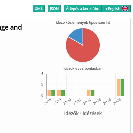
XML
JSON
Átlépés a keresőbe
In English
nge and
Idézők
/
Idézések