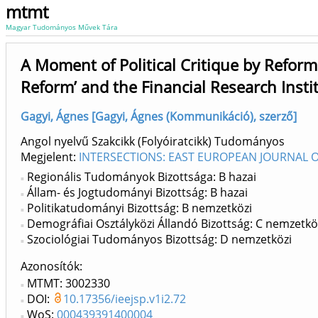
mtmt
Magyar Tudományos Művek Tára
A Moment of Political Critique by Reform
Reform’ and the Financial Research Insti
Gagyi, Ágnes [Gagyi, Ágnes (Kommunikáció), szerző]
Angol nyelvű Szakcikk (Folyóiratcikk) Tudományos
Megjelent:
INTERSECTIONS: EAST EUROPEAN JOURNAL OF
Regionális Tudományok Bizottsága: B hazai
Állam- és Jogtudományi Bizottság: B hazai
Politikatudományi Bizottság: B nemzetközi
Demográfiai Osztályközi Állandó Bizottság: C nemzetkö
Szociológiai Tudományos Bizottság: D nemzetközi
Azonosítók
MTMT: 3002330
DOI:
10.17356/ieejsp.v1i2.72
WoS:
000439391400004